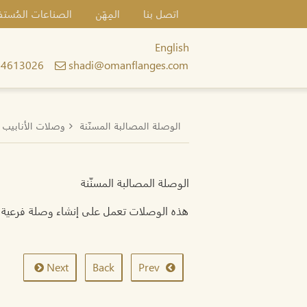
اتصل بنا
المِهَن
الصناعات المُستف
English
24613026
shadi@omanflanges.com
الوصلة المصالبة المسنّنة
وصلات الأنابيب ا
الوصلة المصالبة المسنّنة
هذه الوصلات تعمل على إنشاء وصلة فرعية بنسبة 90 درجة من أنبوب الض
Next
Back
Prev