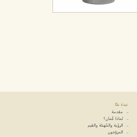
نبذة عنّا
مقدمة
لماذا عُمان؟
الرؤية والمُهمّة والقيم
المروّجون