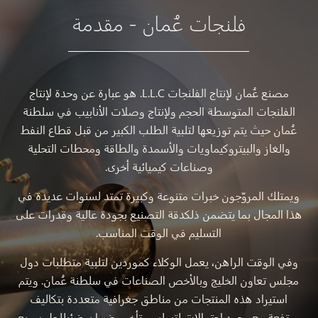
فلنجات عُمان - مقدمة
مصنع عُمان لإنتاج الفلنجات L.L.C. هو عبارة عن وحدة لإنتاج
الفلنجات المتوسطة الحجم ولإنتاج وصلات الأنابيب في سلطنة
عُمان حيث يتم توزيعها لتلبية الطلب الكبير من قبل قطاع النفط
والغاز والبيتروكيماويات والأسمدة والطاقة ومحطات التحلية
وصناعات كيميائية أخرى.
ويمتلك المروّجون خبرات متنوعة وكبيرة تمتد لسنوات عديدة في
هذا المجال بما يتضمن ذلكدقة التصنيع بجودة عالية وقدرات على
التسليم في الوقت المناسب.
وفي الوقت الراهن، يعمل الوكلاء كموردين لتلبية متطلبات دول
مجلس تعاون الخليج وبالأخص الصناعات في سلطنة عُمان. ويتم
استيراد هذه المنتجات من مناطق جغرافية متعددة بتكاليف
مرتفعة مع وجود احتمالات لتسليم متأخر وضمان ضئيللحل سريع